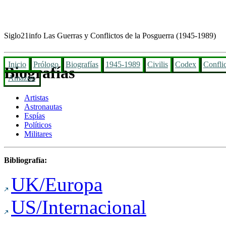
Siglo21info
Las Guerras y Conflictos de la Posguerra (1945-1989)
Inicio
Prólogo
Biografías
1945-1989
Civilis
Codex
Confli
Biografías
Amazon
Artistas
Astronautas
Espías
Políticos
Militares
Bibliografía:
UK/Europa
US/Internacional