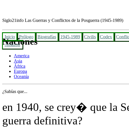
Siglo21info
Las Guerras y Conflictos de la Posguerra (1945-1989)
Inicio
Prólogo
Biografías
1945-1989
Civilis
Codex
Confli
Naciones
Amazon
America
Asia
África
Europa
Oceanía
¿Sabías que...
en 1940, se crey� que la 
guerra definitiva?